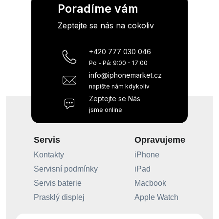
Poradíme vám
Zeptejte se nás na cokoliv
+420 777 030 046
Po - Pá: 9:00 - 17:00
info@iphonemarket.cz
napište nám kdykoliv
Zeptejte se Nás
jsme online
Servis
Opravujeme
Kontakty
iPhone
Servisní podmínky
iPad
Servis baterie
Macbook
Prasklý displej
Apple Watch