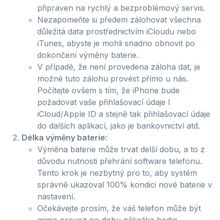
připraven na rychlý a bezproblémový servis.
Nezapomeňte si předem zálohovat všechna
důležitá data prostřednictvím iCloudu nebo
iTunes, abyste je mohli snadno obnovit po
dokončení výměny baterie.
V případě, že není provedena záloha dat, je
možné tuto zálohu provést přímo u nás.
Počítejte ovšem s tím, že iPhone bude
požadovat vaše přihlašovací údaje l
iCloud/Apple ID a stejně tak přihlašovací údaje
do dalších aplikací, jako je bankovnictví atd.
Délka výměny baterie:
Výměna baterie může trvat delší dobu, a to z
důvodu nutnosti přehrání software telefonu.
Tento krok je nezbytný pro to, aby systém
správně ukazoval 100% kondici nové baterie v
nastavení.
Očekávejte prosím, že váš telefon může být
mimo provoz po dobu několika hodin.