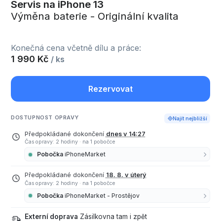
Servis na iPhone 13
Výměna baterie - Originální kvalita
Konečná cena včetně dílu a práce:
1 990 Kč
/ ks
Rezervovat
DOSTUPNOST OPRAVY
Najít nejbližší
Předpokládané dokončení
dnes v 14:27
Čas opravy: 2 hodiny
·
na 1 pobočce
Pobočka
iPhoneMarket
Předpokládané dokončení
18. 8. v úterý
Čas opravy: 2 hodiny
·
na 1 pobočce
Pobočka
iPhoneMarket - Prostějov
Externí doprava
Zásilkovna tam i zpět