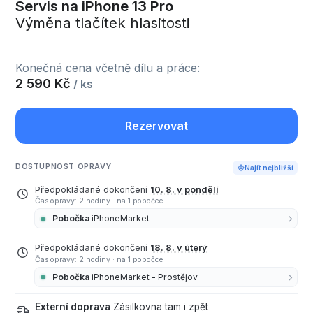
Servis na iPhone 13 Pro
Výměna tlačítek hlasitosti
Konečná cena včetně dílu a práce:
2 590 Kč
/ ks
Rezervovat
DOSTUPNOST OPRAVY
Najít nejbližší
Předpokládané dokončení
10. 8. v pondělí
Čas opravy: 2 hodiny
·
na 1 pobočce
Pobočka
iPhoneMarket
Předpokládané dokončení
18. 8. v úterý
Čas opravy: 2 hodiny
·
na 1 pobočce
Pobočka
iPhoneMarket - Prostějov
Externí doprava
Zásilkovna tam i zpět