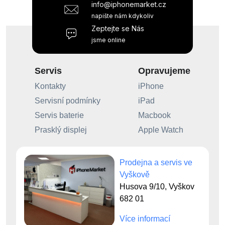
info@iphonemarket.cz
napište nám kdykoliv
Zeptejte se Nás
jsme online
Servis
Opravujeme
Kontakty
iPhone
Servisní podmínky
iPad
Servis baterie
Macbook
Prasklý displej
Apple Watch
Prodejna a servis ve
Vyškově
Husova 9/10, Vyškov
682 01
Více informací