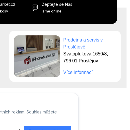
arket.cz
Zeptejte se Nás
koliv
jsme online
Prodejna a servis v
Prostějově
Svatoplukova 1650/8,
796 01 Prostějov
Více informací
ntních reklam. Souhlas můžete