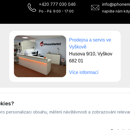
+420 777 030 046
info@iphonem
Po - Pá: 9:00 - 17:00
napište nám kdy
Prodejna a servis ve
Vyškově
Husova 9/10, Vyškov
682 01
Více informací
© Servis iPhoneMarket - 2026 -
Všechna práva vyhrazena.
okies?
Běžíme na
MyRepair.app
ro personalizaci obsahu, měření návštěvnosti a zobrazování releva