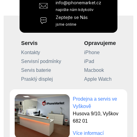
info@iphonemarket.cz
napište nám kdykoliv
Zeptejte se Nás
jsme online
Servis
Opravujeme
Kontakty
iPhone
Servisní podmínky
iPad
Servis baterie
Macbook
Prasklý displej
Apple Watch
Prodejna a servis ve
Vyškově
Husova 9/10, Vyškov
682 01
Více informací