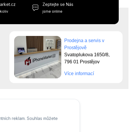
arket.cz
Zeptejte se Nás
koliv
jsme online
Prodejna a servis v
Prostějově
Svatoplukova 1650/8,
796 01 Prostějov
Více informací
ntních reklam. Souhlas můžete