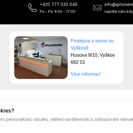
+420 777 030 046
info@iphonem
Po - Pá: 9:00 - 17:00
napište nám kdy
Prodejna a servis ve
Vyškově
Husova 9/10, Vyškov
682 01
Více informací
© Servis iPhoneMarket - 2026 -
Všechna práva vyhrazena.
okies?
Běžíme na
MyRepair.app
ro personalizaci obsahu, měření návštěvnosti a zobrazování releva