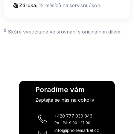
Záruka:
12 měsíců na servisní úkon.
1)
Skóre vypočítané ve srovnání s originálním dílem.
Poradíme vám
Zeptejte se nás na cokoliv
+420 777 030 046
Po - Pá: 9:00 - 17:00
info@iphonemarket.cz