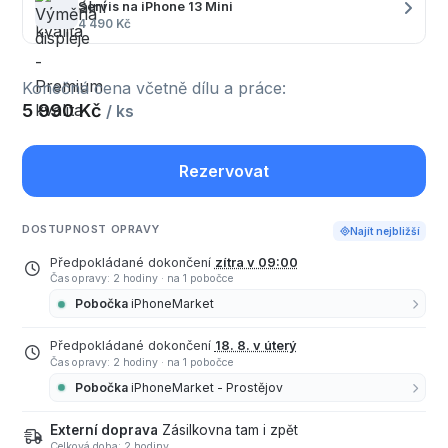
Servis na iPhone 13 Mini
4 490 Kč
Konečná cena včetně dílu a práce:
5 990 Kč
/ ks
Rezervovat
DOSTUPNOST OPRAVY
Najít nejbližší
Předpokládané dokončení
zítra v 09:00
Čas opravy: 2 hodiny
·
na 1 pobočce
Pobočka
iPhoneMarket
Předpokládané dokončení
18. 8. v úterý
Čas opravy: 2 hodiny
·
na 1 pobočce
Pobočka
iPhoneMarket - Prostějov
Externí doprava
Zásilkovna tam i zpět
Celková doba: 2 hodiny